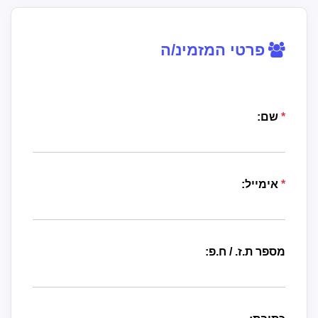
פרטי המזמינ/ה
*
שם:
*
אימייל:
מספר ת.ז. / ח.פ: