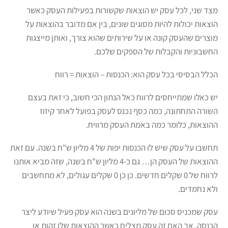
מצד שני, לכל עסק יש הוצאות שקשורות בפעילות העסק כאשר
הוצאות יכולות להיות מסוגים שונים, בין אם מדובר בהוצאות על
מוצרים שהעסק קונה או על שירותים שהוא צורך, ואותן מייצגות
החשבוניות והקבלות של הספקים שלכם.
הכלל הבסיסי בכל עסק הוא: הכנסות – הוצאות = רווח
יש כאלו שמתייחסים לרווח כאל הנתון הכי חשוב, כי זאת בעצם
השורה התחתונה, כמה כסף נכנס לעסק בפועל לאחר קיזוז
ההוצאות, כלומר כמה באמת העסק מרוויח.
תחשבו על עסק שיש לו הכנסות יפות של 4 מליון ש"ח בשנה. עם זאת
ההוצאות של העסק הן… גם כ-4 מליון ש"ח בשנה, שזה מביא אותנו
לרווח של 0 שקלים חדשים. כן כן 0 שקלים עגולים, לא מתחשבים
ולא נחמדים.
עסק שמכניס סכום של מליונים בשנה הוא עסק פעיל שיודע ליצר
הכנסה. אך האם זה עסק מצליח כאשר ההוצאות שלו זהות או