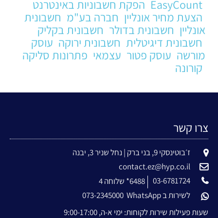
EasyCount
הפקת חשבוניות באינטרנט
הצעת מחיר אונליין
חברה בע"מ
חשבונית
אונליין
חשבונית בדולר
חשבונית בקליק
חשבונית דיגיטלית
חשבונית ירוקה
עוסק
מורשה
עוסק פטור
עצמאי
פתרונות סליקה
קורונה
צרו קשר
ז׳בוטינסקי 9, בני ברק | נחל שניר 3, יבנה
contact.ez@hyp.co.il
03-6781724
6488* שלוחה 4
לשירות ב WhatsApp
073-2345000
שעות פעילות שירות לקוחות: ימי א-ה, 9:00-17:00