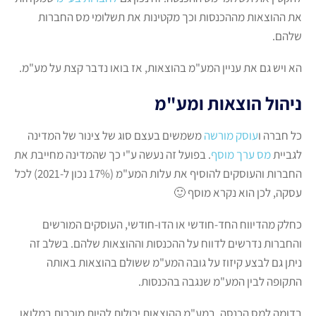
את ההוצאות מההכנסות וכך מקטינות את תשלומי מס החברות
שלהם.
הא ויש גם את עניין המע"מ בהוצאות, אז בואו נדבר קצת על מע"מ.
ניהול הוצאות ומע"מ
כל חברה ו
עוסק מורשה
משמשים בעצם סוג של צינור של המדינה
לגביית
מס ערך מוסף
. בפועל זה נעשה ע"י כך שהמדינה מחייבת את
החברות והעוסקים להוסיף את עלות המע"מ (17% נכון ל-2021) לכל
עסקה, לכן הוא נקרא מוסף 🙂
כחלק מהדיווח החד-חודשי או הדו-חודשי, העוסקים המורשים
והחברות נדרשים לדווח על ההכנסות וההוצאות שלהם. בשלב זה
ניתן גם לבצע קיזוז על גובה המע"מ ששולם בהוצאות באותה
התקופה לבין המע"מ שנגבה בהכנסות.
בדומה למס הכנסה, במע"מ ההוצאות יכולות להיות מוכרות במלואן