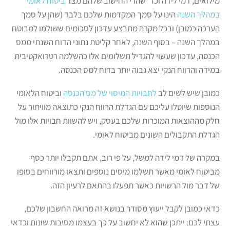
מילואים, דמי לידה וכד' שהרי החישוב שלהם מצד
ביטוח לאומי
במהלך השנה
הינו על סמך המקדמות שלכם בלבד (שהן על סמך
הערכה כמובן) ובכל מקרה מתבצע עדכון לסכומים ששולמו למבוטח
במהלך השנה – בסוף השנה, לאחר קליטת נתוני הדוח השנתי ממס
הכנסה, עדכון שעשוי להגדיל תשלומים אלו כהשלמה רטרואקטיבית
במידה והרווח הנקי יצא גבוה יותר בדוח למס הכנסה.
כמובן שיש לשים לב
לחבויות המיסוי של מס הכנסה
וביטוח הלאומי
הנוספות שיוטלו עליכם עם הגדלת הרווח הנקי כתוצאה מוויתור על
חלק מההוצאות המוכרות שלכם בעסק, ויש להשוות חבויות אלו מול
הגדלת התקבולים השונים מביטוח לאומי.
במקרה של דמי לידה למשל, על פי רוב, אתם תקבלו יותר כסף
מביטוח לאומי מאשר תשלמו מיסים נוספים ותצאו מורווחים בסופו
של דבר מול הרשויות כאשר תפעלו בהתאם לרעיון הזה.
כדאי כמובן לקבל ייעוץ מסודר בנושא זה מרואה החשבון שלכם,
עצתי לכם: ייתכן שהוא לא יחשוב על כך בעצמו מסיבות שונות וכדאי