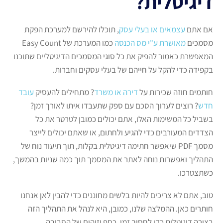
דיגיטלית?
אם אתם
עצמאים או בעלי עסק
, תוכלו להירשם למערכת הפקת
מסמכים
מאושרת ע"י מס הכנסה
כמו המערכת של Easy Count
המאפשרת כאמור להפיק את כל סוגי המסמכים הדיגיטליים שתוכנו
בקפידה כדי להקל על חייהם של בעלי עסקים וחברות.
חותמים חוזה שכירות על
דירה או משרד
? מתחילים להעסיק
עובד
חדש
? רוצים לערוך הסכם עם ספק שתעבדו איתו לאורך זמן?
בשביל כל המשימות האלו, אתם יכולים כמובן לטרטר את כל
הצדדים המעורבים כדי להגיע ולחתום, או שאתם יכולים לייצר
מסמך PDF שיאפשר חתימה דיגיטלית בקלות, תוך תיעוד נוח של
התהליך ואפשרות נוחה לאתר את המסמך תוך כמה שניות בהמשך,
כשתצטרכו.
טוב, אתם לא צריכים להיות בלשים מחוננים כדי להבין לאן אנחנו
חותרים כאן. ההמלצה שלנו, כמובן, היא לנהל את התהליך הזה
בצורה דיגיטלית כדי לחסוך זמן, כסף וזיהום של הסביבה.