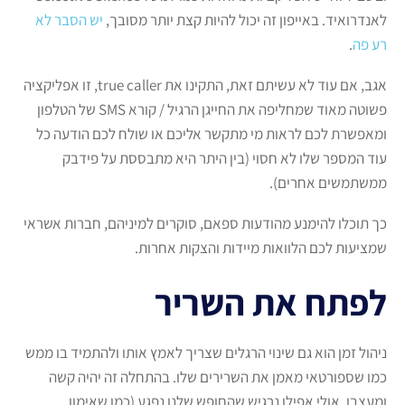
לאנדרואיד. באייפון זה יכול להיות קצת יותר מסובך,
יש הסבר לא
רע פה
.
אגב, אם עוד לא עשיתם זאת, התקינו את true caller, זו אפליקציה
פשוטה מאוד שמחליפה את החייגן הרגיל / קורא SMS של הטלפון
ומאפשרת לכם לראות מי מתקשר אליכם או שולח לכם הודעה כל
עוד המספר שלו לא חסוי (בין היתר היא מתבססת על פידבק
ממשתמשים אחרים).
כך תוכלו להימנע מהודעות ספאם, סוקרים למיניהם, חברות אשראי
שמציעות לכם הלוואות מיידות והצקות אחרות.
לפתח את השריר
ניהול זמן הוא גם שינוי הרגלים שצריך לאמץ אותו ולהתמיד בו ממש
כמו שספורטאי מאמן את השרירים שלו. בהתחלה זה יהיה קשה
ומעצבן, אולי אפילו נרגיש שהחופש שלנו נפגע (כמו שאימון