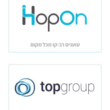
טוענים רב-קו מכל מקום