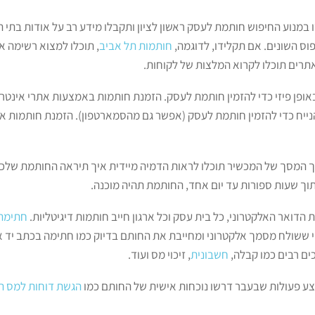
ו במנוע החיפוש חותמת לעסק ראשון לציון ותקבלו מידע רב על אודות בתי 
וס השונים. אם תקלידו, לדוגמה,
חותמות תל אביב
, תוכלו למצוא רשימה 
תרים תוכלו לקרוא המלצות של לקוחות.
אופן פיזי כדי להזמין חותמת לעסק. הזמנת חותמות באמצעות אתרי אינטר
יח כדי להזמין חותמת לעסק (אפשר גם מהסמארטפון). הזמנת חותמות און
רך המסך של המכשיר תוכלו לראות הדמיה מיידית איך תיראה החותמת של
תוך שעות ספורות עד יום אחד, החותמת תהיה מוכנה.
דואר האלקטרוני, כל בית עסק וכל ארגון חייב חותמות דיגיטליות.
חתימה 
 ששולח מסמך אלקטרוני ומחייבת את החותם בדיוק כמו חתימה בכתב יד א
ם רבים כמו קבלה,
חשבונית
, זיכוי מס ועוד.
 פעולות שבעבר דרשו נוכחות אישית של החותם כמו
הגשת דוחות למס ה