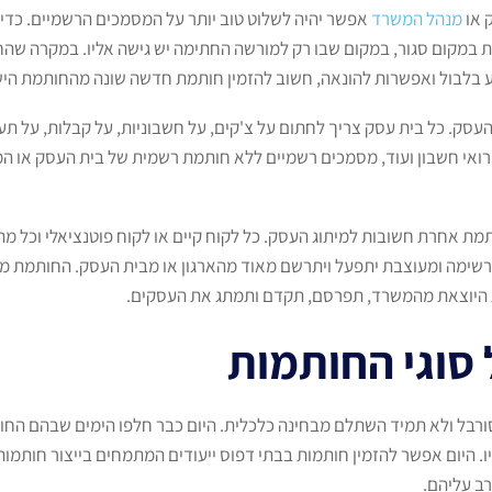
 או
מנהל המשרד
אפשר יהיה לשלוט טוב יותר על המסמכים הרשמיים. כדי ל
במקום סגור, במקום שבו רק למורשה החתימה יש גישה אליו. במקרה שהחו
ע בלבול ואפשרות להונאה, חשוב להזמין חותמת חדשה שונה מהחותמת היש
עסק. כל בית עסק צריך לחתום על צ'קים, על חשבוניות, על קבלות, על תע
רואי חשבון ועוד, מסמכים רשמיים ללא חותמת רשמית של בית העסק או ה
 חותמת אחרת חשובות למיתוג העסק. כל לקוח קיים או לקוח פוטנציאלי ו
ימה ומעוצבת יתפעל ויתרשם מאוד מהארגון או מבית העסק. החותמת משדר
ת היוצאת מהמשרד, תפרסם, תקדם ותמתג את העסקים.
 סוגי החותמות
רבל ולא תמיד השתלם מבחינה כלכלית. היום כבר חלפו הימים שבהם החות
ו. היום אפשר להזמין חותמות בבתי דפוס ייעודים המתמחים בייצור חותמות
רב עליהם.