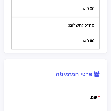
₪0.00
סה"כ לתשלום
:
₪0.00
פרטי המזמינ/ה
*
שם: