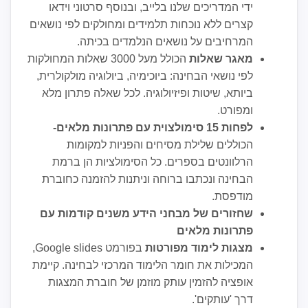
ידי המדריכים שלנו בלייב, ובנוסף סרטוני וידאו
קצרים ללא נוכחות תלמידים ומחולקים לפי נושאים
המרחיבים על נושאים הנלמדים בכיתה.
מאגר שאלות
הכולל מעל 3000 שאלות המחולקות
לפי נושאי הבחינה: ביוכימיה, ביולוגיה מולקולרית,
ביותא, שיטות ופיזיולוגיה. לכל שאלה פתרון מלא
ומפורט.
לפחות 15 סימולצוית עם פתרונות מלאים-
הכוללים שלילת מסיחים והפניות למקומות
הרלוונטים בספרים. כל הסימולציות הן ברמת
הבחינה ונכתבו ברוחה וניתנות להזמנה כחוברת
מודפסת.
שחזורים של מבחני הידע משנים קודמות עם
פתרונות מלאים
מצגות לימוד מפורטות
בפורמט Google slides,
המכילות את חומר הלימוד המרכזי לבחינה. קיימת
אופציה להזמין עותק מוזמן של חוברת המצגות
דרך 'עותקים'.