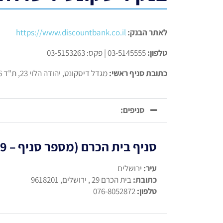
לאתר הבנק:
https://www.discountbank.co.il
טלפון:
03-5145555 | פקס: 03-5153263
כתובת סניף ראשי:
מגדל דיסקונט, יהודה הלוי 23, ת"ד 456, תל אביב -יפו, 6513601
סניפים:
סניף בית הכרם (מספר סניף – 69)
עיר:
ירושלים
כתובת:
בית הכרם 29 , ירושלים, 9618201
טלפון:
076-8052872