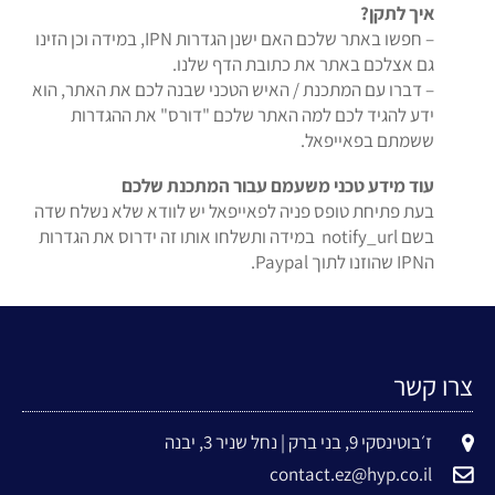
איך לתקן?
– חפשו באתר שלכם האם ישנן הגדרות IPN, במידה וכן הזינו
גם אצלכם באתר את כתובת הדף שלנו.
– דברו עם המתכנת / האיש הטכני שבנה לכם את האתר, הוא
ידע להגיד לכם למה האתר שלכם "דורס" את ההגדרות
ששמתם בפאייפאל.
עוד מידע טכני משעמם עבור המתכנת שלכם
בעת פתיחת טופס פניה לפאייפאל יש לוודא שלא נשלח שדה
בשם notify_url במידה ותשלחו אותו זה ידרוס את הגדרות
הIPN שהוזנו לתוך Paypal.
צרו קשר
ז׳בוטינסקי 9, בני ברק | נחל שניר 3, יבנה
contact.ez@hyp.co.il