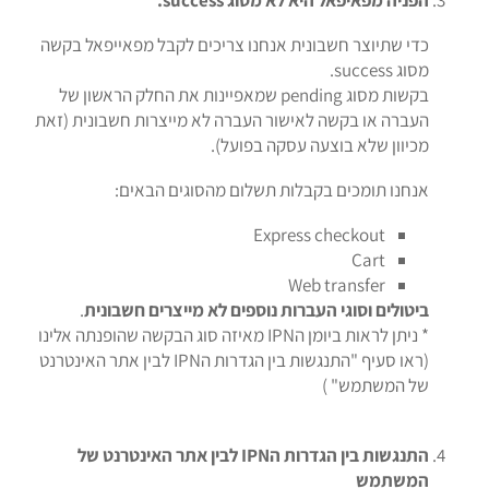
הפניה מפאיפאל היא לא מסוג success.
כדי שתיוצר חשבונית אנחנו צריכים לקבל מפאייפאל בקשה
מסוג success.
בקשות מסוג pending שמאפיינות את החלק הראשון של
העברה או בקשה לאישור העברה לא מייצרות חשבונית (זאת
מכיוון שלא בוצעה עסקה בפועל).
אנחנו תומכים בקבלות תשלום מהסוגים הבאים:
Express checkout
Cart
Web transfer​
ביטולים וסוגי העברות נוספים לא מייצרים חשבונית
.
* ניתן לראות ביומן הIPN מאיזה סוג הבקשה שהופנתה אלינו
(ראו סעיף "התנגשות בין הגדרות הIPN לבין אתר האינטרנט
של המשתמש" )
התנגשות בין הגדרות הIPN לבין אתר האינטרנט של
המשתמש