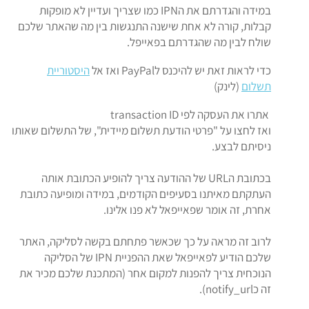
במידה והגדרתם את הIPN כמו שצריך ועדיין לא מופקות
קבלות, קורה לא אחת שישנה התנגשות בין מה שהאתר שלכם
שולח לבין מה שהגדרתם בפאייפל.
כדי לראות זאת יש להיכנס לPayPal ואז אל
היסטוריית
תשלום
(לינק)
​אתרו את העסקה לפי transaction ID
ואז לחצו על "פרטי הודעת תשלום מיידית", של התשלום שאותו
ניסיתם לבצע.
בכתובת הURL של ההודעה צריך להופיע הכתובת אותה
העתקתם מאיתנו בסעיפים הקודמים, במידה ומופיעה כתובת
אחרת, זה אומר שפאייפאל לא פנו אלינו.
לרוב זה מראה על כך שכאשר פתחתם בקשה לסליקה, האתר
שלכם הודיע לפאייפאל שאת ההפניית IPN של הסליקה
הנוכחית צריך להפנות למקום אחר (המתכנת שלכם מכיר את
זה כnotify_url).