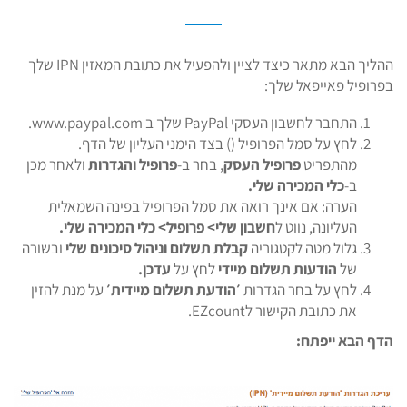
ההליך הבא מתאר כיצד לציין ולהפעיל את כתובת המאזין IPN שלך
בפרופיל פאייפאל שלך:
התחבר לחשבון העסקי PayPal שלך ב www.paypal.com.
לחץ על סמל הפרופיל () בצד הימני העליון של הדף.
מהתפריט
פרופיל העסק
, בחר ב-
פרופיל והגדרות
ולאחר מכן
ב-
כלי המכירה שלי.
הערה: אם אינך רואה את סמל הפרופיל בפינה השמאלית
העליונה, נווט ל
חשבון שלי> פרופיל> כלי המכירה שלי.
גלול מטה לקטגוריה
קבלת תשלום וניהול סיכונים שלי
ובשורה
של
הודעות תשלום מיידי
לחץ על
עדכן.
לחץ על בחר הגדרות
׳הודעת תשלום מיידית׳
על מנת להזין
את כתובת הקישור לEZcount.
הדף הבא ייפתח: