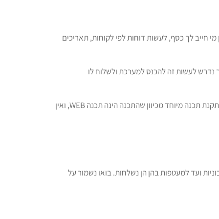
 חייב לך כסף, לעשות דוחות לפי לקוחות, תאריכים
ך נדרש לעשות זה להכנס למערכת ולשלוח לו
כיום, אין צורך להסתובב עם פנקס החשבוניות או הקבלות. הפקת המסמכים אפשרית מכל מכשיר בעל גישה לאינטרנט. אין צורך בהתקנת תכנה מיוחד מכיוון שהתכנה הינה תכנה WEB, ואין
ניות ועד למעטפות בהן הן נשלחות. בואו נשמור על