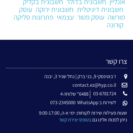
אונליין
חשבונית בדולר
חשבונית בקליק
חשבונית דיגיטלית
חשבונית ירוקה
עוסק
מורשה
עוסק פטור
עצמאי
פתרונות סליקה
קורונה
צרו קשר
ז׳בוטינסקי 9, בני ברק | נחל שניר 3, יבנה
contact.ez@hyp.co.il
03-6781724
6488* שלוחה 4
לשירות ב WhatsApp
073-2345000
שעות פעילות שירות לקוחות: ימי א-ה, 9:00-17:00
ניתן לפנות אלינו גם
בטופס יצירת קשר