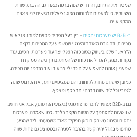
שמכיר את התחום, זה דורש שפה ברמה מאוד גבוהה בתקשורת
השיווקית כי לפעמים הלקוחות הפוטנציאלים רגישים לניואנסים
המקצועיים.
ב- B2B יש מערכות יחסים
– בין בעל תפקיד מסוים למותג או לאיש
מכירות, וזה גורם מאוד דומיננטי שמשפיע על המכירות בקצה.
ה"ראש" שלנו בשיווק מסוג כזה הוא לייצר עוד מערכות יחסים, עוד
נקודות מגע, להגדיל את כוחו של המותג בתוך נישה ממוקדת
שמעניין אותנו להשפיע עליה כדי לייצר עוד ועוד הזדמנויות מכירה.
כמובן שיש גם פחות לקוחות, והם ספציפיים יותר, אז הטרגוט שונה
לגמרי וכל ליד שווה הרבה יותר כסף ומאמץ.
גם ב-B2B אפשר לדבר פרפורמנס (ביצועי הפרסום), אבל אני חושב
שזו טעות להסתמך על הטווח הקצר בלבד. כמו שאמרנו, מערכות
יחסים ומיתוג משחקים כאן תפקיד מאוד משמעותי וליד שהגיע
מחיפוש בגוגל יהיה קשה בהרבה לסגירה ובממוצע גם פחות שווה
מבחינת מכירות.