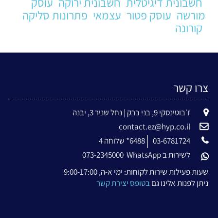
חשבונית דיגיטלית
חשבונית ירוקה
עוסק
מורשה
עוסק פטור
עצמאי
פתרונות סליקה
קורונה
צרו קשר
ז׳בוטינסקי 9, בני ברק | נחל שניר 3, יבנה
contact.ez@hyp.co.il
03-6781724
6488* שלוחה 4
לשירות ב WhatsApp
073-2345000
שעות פעילות שירות לקוחות: ימי א-ה, 9:00-17:00
ניתן לפנות אלינו גם
בטופס יצירת קשר