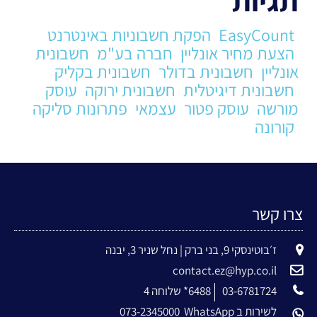
תגיות
EasyCount
הפקת חשבוניות באינטרנט
הצעת מחיר אונליין
חברה בע"מ
חשבונית
אונליין
חשבונית בדולר
חשבונית בקליק
חשבונית דיגיטלית
חשבונית ירוקה
עוסק
מורשה
עוסק פטור
עצמאי
פתרונות סליקה
קורונה
צרו קשר
ז׳בוטינסקי 9, בני ברק | נחל שניר 3, יבנה
contact.ez@hyp.co.il
03-6781724
6488* שלוחה 4
לשירות ב WhatsApp
073-2345000