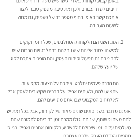
באופן קבוע לקוחות כאלו ירגישו שיש משהו דחוף שאתם
חייבים לסדר עבורם ולכן זאת סיבה מספיק טובה ליצור
איתכם קשר באופן דחוף מספר רב של פעמים, גם מחוץ
לשעות העבודה.
הסוג השני הם הלקוחות המתלבטים, שכל הזמן זקוקים
למישהו צמוד אליהם שיעזור להם בהתלבטויות הרבות שיש
להם מבחינת תפעול וקידום העסק, והם הופכים אתכם לסוג
של יועץ שלהם.
הם הרבה פעמים יתלבטו איתכם על הצעות מקצועיות
שתציעו להם, ולעיתים אפילו על דברים שקשורים לעסק אבל
לא לתחום המקצועי שבו אתם מסייעים להם.
אומנם מדובר בשני סוגים שונים מאוד של לקוחות, אבל בכל זאת יש
להם משהו משותף, שניהם יגזלו ממכם זמן רב ביחס לתמורה שהם
משלמים עליה. זמן שיכולתם להשקיע בלקוחות אחרים ואפילו בגיוס
נוספים והגדלת העסק שלכם עצמכם.