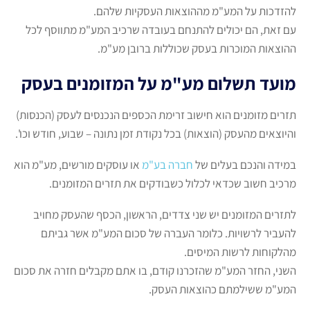
להזדכות על המע"מ מההוצאות העסקיות שלהם.
עם זאת, הם יכולים להתנחם בעובדה שרכיב המע"מ מתווסף לכל
ההוצאות המוכרות בעסק שכוללות ברובן מע"מ.
מועד תשלום מע"מ על המזומנים בעסק
תזרים מזומנים הוא חישוב זרימת הכספים הנכנסים לעסק (הכנסות)
והיוצאים מהעסק (הוצאות) בכל נקודת זמן נתונה – שבוע, חודש וכו'.
במידה והנכם בעלים של
חברה בע"מ
או עוסקים מורשים, מע"מ הוא
מרכיב חשוב שכדאי לכלול כשבודקים את תזרים המזומנים.
לתזרים המזומנים יש שני צדדים, הראשון, הכסף שהעסק מחויב
להעביר לרשויות. כלומר העברה של סכום המע"מ אשר גביתם
מהלקוחות לרשות המיסים.
השני, החזר המע"מ שהזכרנו קודם, בו אתם מקבלים חזרה את סכום
המע"מ ששילמתם כהוצאות העסק.