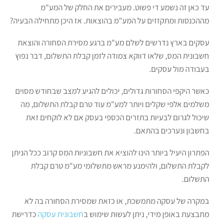
עד כאן זה נשמע די פשוט. מעבירים את החלק של המע"מ
מההכנסות ומתקזזים על המע"מ בהוצאות. אז היכן מתחילה הבעיה?
עסקים בארץ נדרשים לשלם מע"מ ברגע מסירת הסחורה והוצאת
חשבונית המס, שלאו דווקא צמודה לזמן קבלת התשלום, דבר נפוץ
בעבודה מול עסקים.
כאשר היקפי הסחורות גדולים, יכולים להגיע למצב שבחודש מסוים
משלמים אלפי שקלים ויותר למע"מ עוד טרם קבלת התשלום, מה
שיכול לגרום לבעיות בתזרים הכספי בעסק אם לא לוקחים זאת
בחשבון ונערכים בהתאם.
הפתרון היעיל ביותר הינו להוציא את חשבוניות המס קרוב ככל הניתן
לקבלת התשלום, ולהימנע מראש מתשלומי מע"מ טרם קבלת
התשלום.
במקרה של עסקה מתמשכת, או כזאת שמסירת הסחורה בה לא
מתבצעת באופן מידי, ניתן לעשות שימוש ב
חשבונית עסקה
כדרישת