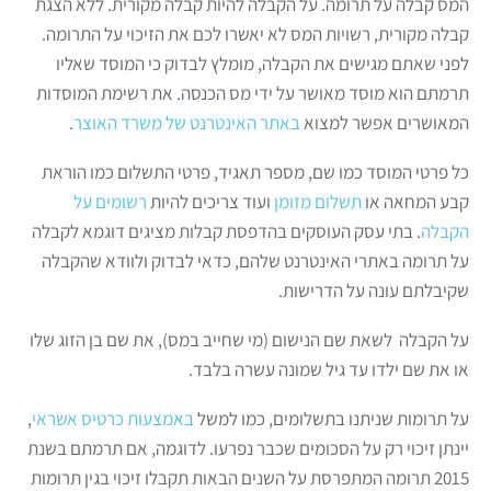
המס קבלה על תרומה. על הקבלה להיות קבלה מקורית. ללא הצגת
קבלה מקורית, רשויות המס לא יאשרו לכם את הזיכוי על התרומה.
לפני שאתם מגישים את הקבלה, מומלץ לבדוק כי המוסד שאליו
תרמתם הוא מוסד מאושר על ידי מס הכנסה. את רשימת המוסדות
המאושרים אפשר למצוא
באתר האינטרנט של משרד האוצר
.
כל פרטי המוסד כמו שם, מספר תאגיד, פרטי התשלום כמו הוראת
קבע המחאה או
תשלום מזומן
ועוד צריכים להיות
רשומים על
הקבלה
. בתי עסק העוסקים בהדפסת קבלות מציגים דוגמא לקבלה
על תרומה באתרי האינטרנט שלהם, כדאי לבדוק ולוודא שהקבלה
שקיבלתם עונה על הדרישות.
על הקבלה לשאת שם הנישום (מי שחייב במס), את שם בן הזוג שלו
או את שם ילדו עד גיל שמונה עשרה בלבד.
על תרומות שניתנו בתשלומים, כמו למשל
באמצעות כרטיס אשראי
,
יינתן זיכוי רק על הסכומים שכבר נפרעו. לדוגמה, אם תרמתם בשנת
2015 תרומה המתפרסת על השנים הבאות תקבלו זיכוי בגין תרומות