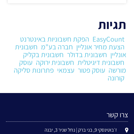
תגיות
EasyCount
הפקת חשבוניות באינטרנט
הצעת מחיר אונליין
חברה בע"מ
חשבונית
אונליין
חשבונית בדולר
חשבונית בקליק
חשבונית דיגיטלית
חשבונית ירוקה
עוסק
מורשה
עוסק פטור
עצמאי
פתרונות סליקה
קורונה
צרו קשר
ז׳בוטינסקי 9, בני ברק | נחל שניר 3, יבנה