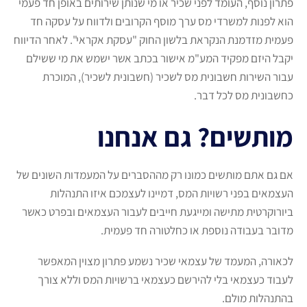
פתרון נוסף, העומד לפני שכיר או מי שנותן שירותים באופן חד פעמי
הוא לפנות למשרדי מס ערך מוסף הקרובים ולדווח על עסקה חד
פעמית מזדמנת הנקראת בלשון החוק "עסקת אקראי". לאחר הדיווח
יקבל היזם מפקיד המע"מ אישור בכתב אשר ישמש את מי ששילם
עבור השירות חשבונית מס לשכיר (חשבונית לשכיר), המוכרת
כחשבונית מס לכל דבר.
מותשים? גם אנחנו
אם גם אתם מותשים כמונו רק מההסברים על המעמדות השונים של
העצמאים בפני רשויות המס, דמיינו לעצמכם איזו התנהלות
ביורוקרטית מתישה ומייגעת חייבים לעבור העצמאים ובפרט כאשר
מדובר בעבודה נוספת או כחלטורה חד פעמית.
לכאורה, המעמד של עצמאי שכיר נשמע פתרון מצוין המאפשר
לעבוד כעצמאי בלי להירשם כעצמאי ברשויות המס וללא צורך
בהתנהלות מולם.