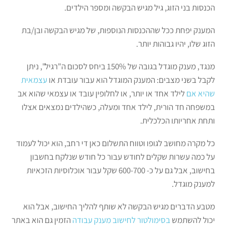
הכנסות בני הזוג, גיל מגיש הבקשה ומספר הילדים.
המענק יפחת ככל שההכנסות הנוספות, של מגיש הבקשה ובן/בת
הזוג שלו, יהיו גבוהות יותר.
מנגד, מענק מוגדל בגובה של 150% ביחס לסכום ה"רגיל", ניתן
לקבל בשני מצבים: המענק המוגדל הוא עבור עובדת או
עצמאית
שהיא אם
לילד אחד או יותר, או לחלופין עובד או עצמאי שהוא אב
במשפחה חד הורית, לילד אחד ומעלה, כשהילדים נמצאים אצלו
ותחת אחריותו הכלכלית.
כל מקרה מחושב לגופו וטווח התשלום כאן די רחב, הוא יכול לעמוד
על כמה עשרות שקלים לחודש עבור כל חודש שנלקח בחשבון
בחישוב, אבל גם על כ- 600-700 שקל עבור אוכלוסיות הזכאיות
למענק מוגדל.
מטבע הדברים מגיש הבקשה לא שותף להליך החישוב, אבל הוא
יכול להשתמש
בסימולטור לחישוב מענק עבודה
הזמין גם הוא באתר