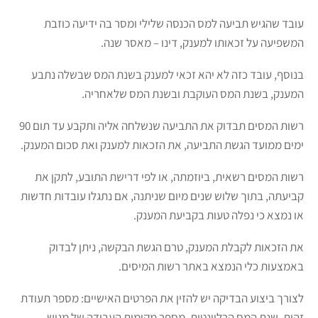
עובד שהגיש תביעה למס הכנסה שלילי ומסר בה ידיעה כוזבת
המשפיעה על זכאותו למענק, דינו – מאסר שנה.
בנוסף, עובד כזה לא יהא זכאי למענק בשנת המס שבשלה נתבע
המענק, בשנת המס העוקבת ובשנת המס שלאחריה.
רשות המסים תבדוק את התביעה שנשלחה אליה ותקבע עד תום 90
ימים ממועד הגשת התביעה, את הזכאות למענק ואת סכום המענק.
רשות המסים רשאית, ביוזמתה, או לפי דרישת התובע, לתקן את
קביעתה, בתוך שלוש שנים מיום שניתנה, אם נתגלו עובדות חדשות
או נמצא כי נפלה טעות בקביעת המענק.
את הזכאות לקבלת המענק, טרם הגשת הבקשה, ניתן לבדוק
באמצעות כלי הנמצא באתר רשות המיסים.
לצורך ביצוע הבדיקה יש להזין את הפרטים האישיים: מספר תעודת
זהות, שנת המס הרלוונטית, מספר מקומות העבודה של מגיש