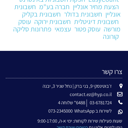
הצעת מחיר אונליין
חברה בע"מ
חשבונית
אונליין
חשבונית בדולר
חשבונית בקליק
חשבונית דיגיטלית
חשבונית ירוקה
עוסק
מורשה
עוסק פטור
עצמאי
פתרונות סליקה
קורונה
צרו קשר
ז׳בוטינסקי 9, בני ברק | נחל שניר 3, יבנה
contact.ez@hyp.co.il
03-6781724
6488* שלוחה 4
לשירות ב WhatsApp
073-2345000
שעות פעילות שירות לקוחות: ימי א-ה, 9:00-17:00
ניתן לפנות אלינו גם
בטופס יצירת קשר