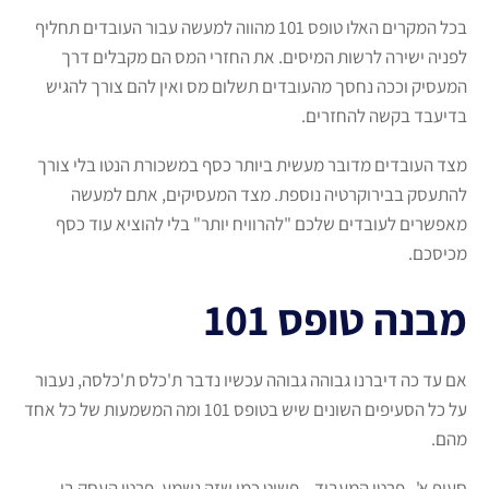
בכל המקרים האלו טופס 101 מהווה למעשה עבור העובדים תחליף
לפניה ישירה לרשות המיסים. את החזרי המס הם מקבלים דרך
המעסיק וככה נחסך מהעובדים תשלום מס ואין להם צורך להגיש
בדיעבד בקשה להחזרים.
מצד העובדים מדובר מעשית ביותר כסף במשכורת הנטו בלי צורך
להתעסק בבירוקרטיה נוספת. מצד המעסיקים, אתם למעשה
מאפשרים לעובדים שלכם "להרוויח יותר" בלי להוציא עוד כסף
מכיסכם.
מבנה טופס 101
אם עד כה דיברנו גבוהה גבוהה עכשיו נדבר ת'כלס ת'כלסה, נעבור
על כל הסעיפים השונים שיש בטופס 101 ומה המשמעות של כל אחד
מהם.
סעיף א'. פרטי המעביד – פשוט כמו שזה נשמע, פרטי העסק בו