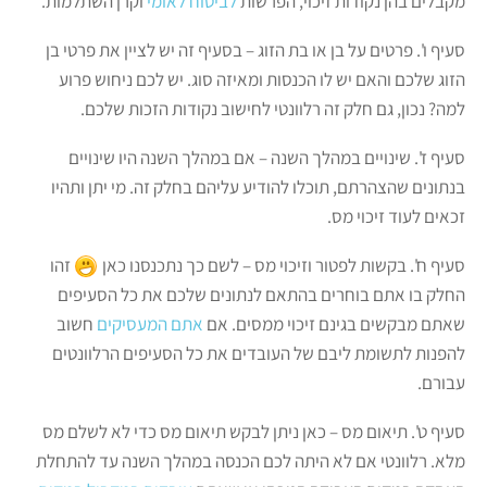
מקבלים בהן נקודות זיכוי, הפרשות
לביטוח לאומי
וקרן השתלמות.
סעיף ו'. פרטים על בן או בת הזוג – בסעיף זה יש לציין את פרטי בן
הזוג שלכם והאם יש לו הכנסות ומאיזה סוג. יש לכם ניחוש פרוע
למה? נכון, גם חלק זה רלוונטי לחישוב נקודות הזכות שלכם.
סעיף ז'. שינויים במהלך השנה – אם במהלך השנה היו שינויים
בנתונים שהצהרתם, תוכלו להודיע עליהם בחלק זה. מי יתן ותהיו
זכאים לעוד זיכוי מס.
סעיף ח'. בקשות לפטור וזיכוי מס – לשם כך נתכנסנו כאן
זהו
החלק בו אתם בוחרים בהתאם לנתונים שלכם את כל הסעיפים
שאתם מבקשים בגינם זיכוי ממסים. אם
אתם המעסיקים
חשוב
להפנות לתשומת ליבם של העובדים את כל הסעיפים הרלוונטים
עבורם.
סעיף ט'. תיאום מס – כאן ניתן לבקש תיאום מס כדי לא לשלם מס
מלא. רלוונטי אם לא היתה לכם הכנסה במהלך השנה עד להתחלת