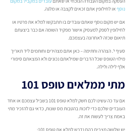
העסקה במקום העבודה הנוכחי או שאתם
עובדים במקביל במקום
נוסף
או לחילופין אתם זכאים לקצבה או מלגה.
אם יש מקום נוסף שאתם עובדים בו תתבקשו למלא את פרטיו או
לחילופין לספק למעסיק אישור מפקיד השומה אם כבר ביצעתם
תיאום שכזה לאחרונה בעצמכם.
סעיף י'. הצהרה וחתימה – כאן אתם מצהירים וחותמים ליד תאריך
מילוי הטופס שכל הדברים שמילאתם נכונים ולא המצאתם סיפורי
אלף לילה ולילה.
מתי ממלאים טופס 101
אם עד כה עשינו לכם חשק למלא טופס 101 בשביל עצמכם או אחד
העובדים שלכם כדי לזכות בהטבות מס שונות, כדאי גם להזכיר מתי
באמת צריך לעשות את זה.
יש שלושה מצבים בהם נדרש למלא את טופס 101: