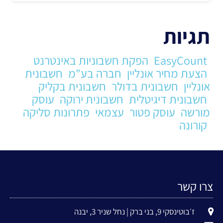
תגיות
EasyCount
הפקת חשבוניות באינטרנט
הצעת מחיר אונליין
חברה בע"מ
חשבונית
אונליין
חשבונית בדולר
חשבונית בקליק
חשבונית דיגיטלית
חשבונית ירוקה
עוסק
מורשה
עוסק פטור
עצמאי
פתרונות סליקה
קורונה
צרו קשר
ז׳בוטינסקי 9, בני ברק | נחל שניר 3, יבנה