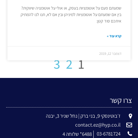
שמעתם פעם על אוטומציות בעסק, או אולי על אוטומציה שיווקית?
בין אם שמעתם על אוטומציות למיניהן ובין אם לא, תנו לנו להמתיק
איתכם סוד קטן:
קרא עוד »
דצמבר 12, 2019
3
2
1
צרו קשר
ז׳בוטינסקי 9, בני ברק | נחל שניר 3, יבנה
contact.ez@hyp.co.il
03-6781724
6488* שלוחה 4