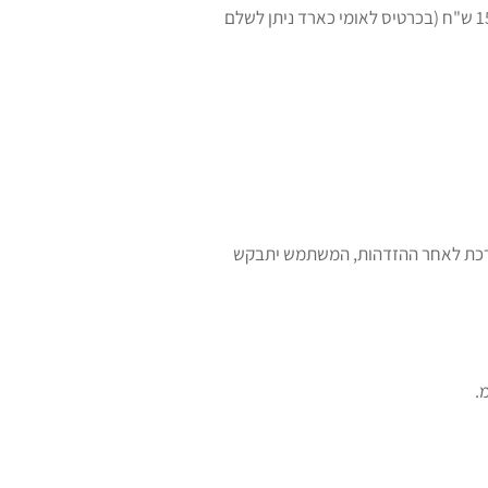
המשלמים בכרטיסי אשראי, כאשר סכום התשלום המרבי בכרטיסי אשראי הוא 15,000 ש"ח (בכרטיס לאומי כארד ניתן לשלם
כת לאחר ההזדהות, המשתמש יתבקש
.