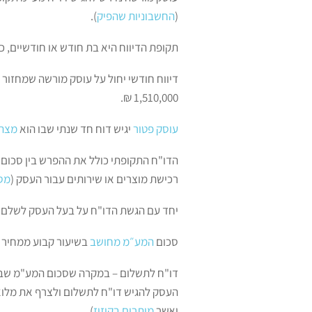
(
החשבוניות שהפיק
).
תקופת הדיווח היא בת חודש או חודשיים, 
1,510,000 ₪.
עוסק פטור
יגיש דוח חד שנתי שבו הוא
מצהי
הדו"ח התקופתי כולל את ההפרש בין סכום 
רכישת מוצרים או שירותים עבור העסק (
מס
יחד עם הגשת הדו"ח על בעל העסק לשלם א
סכום
המע״מ מחושב
בשיעור קבוע ממחיר העס
דו"ח לתשלום – במקרה שסכום המע"מ שבעל
העסק להגיש דו"ח לתשלום ולצרף את מלוא
ואשר
מותרים בקיזוז
).