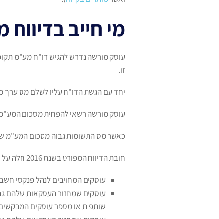
מי חייב בדיווח 
עוסק מורשה נדרש להגיש דו"ח מע"מ תקופ
זו.
יחד עם הגשת הדו"ח עליו לשלם מס ערך מוסף (מע"מ) העומד כיום
עוסק מורשה רשאי להפחית מסכום המע"מ ש
כאשר מס התשומות גבוה מסכום המע"מ ש
חובת הדיווח המפורט בשנת 2016 חלה על עוסקים, מלכ"רים ומוסדות כספיים, כמפורט להלן:
עוסקים המחויבים לנהל פנקסי חשב
עוסקים שמחזור העסקאות שלהם גבוה 
שותפות או מספר עוסקים המבקשים 