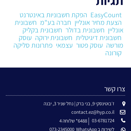
תגיות
EasyCount
הפקת חשבוניות באינטרנט
הצעת מחיר אונליין
חברה בע"מ
חשבונית
אונליין
חשבונית בדולר
חשבונית בקליק
חשבונית דיגיטלית
חשבונית ירוקה
עוסק
מורשה
עוסק פטור
עצמאי
פתרונות סליקה
קורונה
צרו קשר
ז׳בוטינסקי 9, בני ברק | נחל שניר 3, יבנה
contact.ez@hyp.co.il
03-6781724
6488* שלוחה 4
לשירות ב WhatsApp
073-2345000