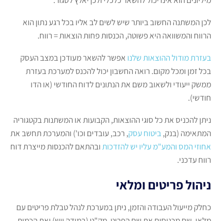
מיליונים הוא אינו יכול להשאר כלכלי ולכן יאלץ לסגור.
לכן המשתנה החשוב ביותר שיש לשים לב אליו בכל רגע נתון הוא
הרווח והמשוואה היא פשוטה, הכנסות פחות הוצאות = רווח.
בעזרת מודול ההוצאות שלנו
אפשר להשאר מעודכן במצב העסק
בכל זמן ומכל מקום. רואה החשבון יכול להכנס למערכת בעזרת
ממשק ייעודי ולשאוב משם את הנתונים לדוח החודשי (או הדו
חודשי).
ניתן להכניס את כל סוגי ההוצאות, הקבועות או המשתנות בקטגוריה
המתאימה (בנק,
ביטוח עסק
, רכב, עובדים וכו') והמערכת תחשב את
אחוזי המס והמע"מ עליו יש להזדכות
ובהתאם להכנסות מייצרת דוח
רווח עדכני.
ניהול פריטים ומלאי
כחלק מייעול העבודה והזמן, ניתן במערכת לנהל טבלת פריטים עם
מלאי, שם מכניסים את שם הפריט, מק"ט (במידה ויש) ואת הכמות