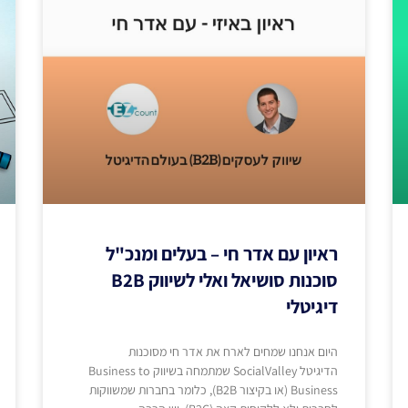
ראיון עם אדר חי – בעלים ומנכ"ל
סוכנות סושיאל ואלי לשיווק B2B
דיגיטלי
היום אנחנו שמחים לארח את אדר חי מסוכנות
הדיגיטל SocialValley שמתמחה בשיווק Business to
Business (או בקיצור B2B), כלומר בחברות שמשווקות