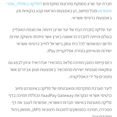
חברת יעד שריג מספקת פתרונות מתקדמים
לסליקה בסלולר
,
אתרי
אינטרנט
ומכל מחשב, הן באמצעות הוראות קבע בנקאיות והן
באמצעות כרטיסי אשראי.
יעד סליקה (חברת הבת של יעד שריג) זיהתה את מגמת האונליין
בעולם והייתה לחברה הראשונה בארץ אשר פיתחה והשיקה שירות
חדשני המאפשר לכל בית עסק בישראל לחייב כרטיסי אשראי
ישירות מהאייפון בעזרת אפליקציית iPay.
כיום קיימת כמובן תמיכה מלאה במכשירי אנדרואיד וניתן לבצע גם
עסקאות מגנטיות ישירות מהמכשיר באמצעות מגוון אביזרים אשר
נתמכים על ידי האפליקציה.
ליעד מערכת מתקדמת ומאובטחת של סליקה באינטרנט וחיוב
כרטיסי אשראי הנקראת YaadPay Gateway הכוללת תמיכה בדף
סליקה מאובטח באישור חברות האשראי, אפשרות לעצב את דף
המכירה, תמיכה בממשקים לתוכנות חיצוניות (API), ממשק ניהול
מתקדם ועוד.