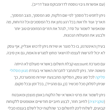
(עם אפשרות גיבוי נוספת לדרופבוקס וגוגל דרייב).
ניתן לחפש כל מסמך לפי שם הלקוח, סוג המסמך, מצב המסמך,
תאריך ועוד ולראות בכל רגע נתון את כל המסמכים וכל הדוחות, מה
שמאפשר לשמור על סדר, לנהל את תזרים המזומנים טוב יותר
ולבצע את הפעולות הנכונות.
בעידן האינטרנט, בו כל מוצר או שירות ניתן לרכוש אונליין, אף עסק
לא יכול להרשות לעצמו להישאר מחוץ למגרש והאמת, גם אין סיבה.
עם מערכת ezcount קבלת תשלום באשראי מעולם לא הייתה
פשוטה יותר. ניתן להתחבר לחברות האשראי בעזרת
מגוון מסלולי
סליקה
לכל סוג עסק, הסליקה מתבצעת ישירות מהמערכת, כך
שניתן לסלוק מכל מכשיר (כן, גם מהנייד), בכל זמן ובכל מקום.
ניתן לשמור את פרטי האשראי של הלקוח באופן מוצפן ומאובטח
(
טוקניזציה
) לחיוב חוזר, לבצע חיוביים חודשיים אוטומטים ללקוחות
קבועים, לשלוח לינק לתשלום כך שהלקוח יכול לשלם בעצמו מבלי