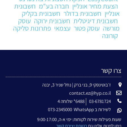
הצעת מחיר אונליין
חברה בע"מ
חשבונית
אונליין
חשבונית בדולר
חשבונית בקליק
חשבונית דיגיטלית
חשבונית ירוקה
עוסק
מורשה
עוסק פטור
עצמאי
פתרונות סליקה
קורונה
צרו קשר
ז׳בוטינסקי 9, בני ברק | נחל שניר 3, יבנה
contact.ez@hyp.co.il
03-6781724
6488* שלוחה 4
לשירות ב WhatsApp
073-2345000
שעות פעילות שירות לקוחות: ימי א-ה, 9:00-17:00
ניתן לפנות אלינו גם
בטופס יצירת קשר